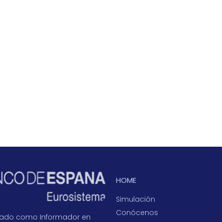
HOME
Simulación
Conócenos
icado como Informador en