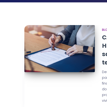
BL
C
H
s
t
De
pa
fi
do
pr
vi