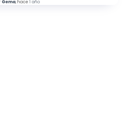
r
Gema
, hace
1 año