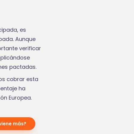
)
cipada, es
ipada. Aunque
rtante verificar
aplicándose
nes pactadas.
os cobrar esta
centaje ha
ión Europea.
viene más?