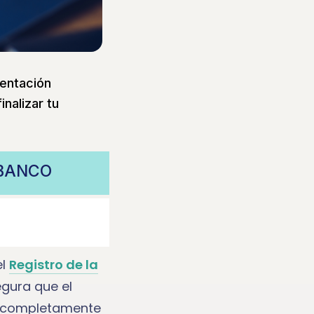
mentación
nalizar tu
 BANCO
el
Registro de la
egura que el
é completamente