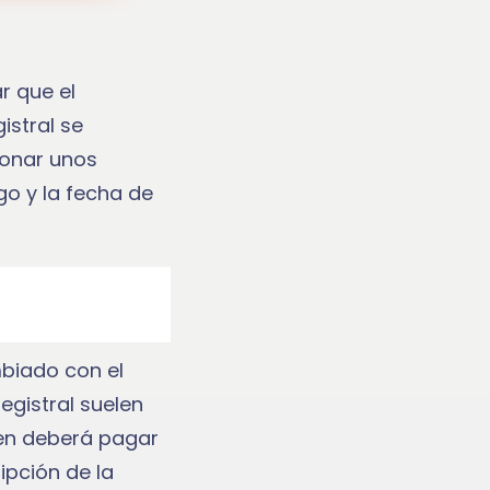
r que el
istral se
bonar unos
go y la fecha de
mbiado con el
egistral suelen
uien deberá pagar
ripción de la