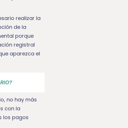
ario realizar la
pción de la
mental porque
ción registral
 que aparezca el
RIO?
io, no hay más
s con la
os los pagos