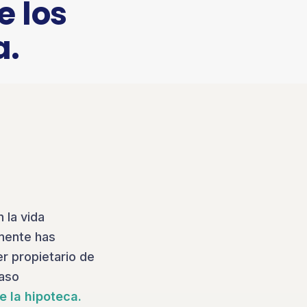
e los
a.
 la vida
lmente has
er propietario de
paso
e la hipoteca.