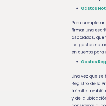
Gastos Not
Para completar l
firmar una escri
asociados, que v
los gastos notar
en cuenta para n
Gastos Reg
Una vez que se f
Registro de la P
trámite también 
y de la ubicaci
considerar al co