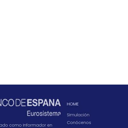
HOME
Simulación
Conócenos
icado como Informador en