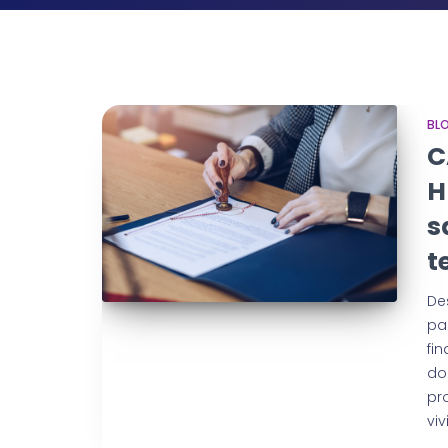
BL
C
H
s
t
De
pa
fi
do
pr
vi