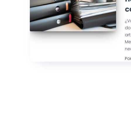
c
¿V
do
ar
Me
ne
Po