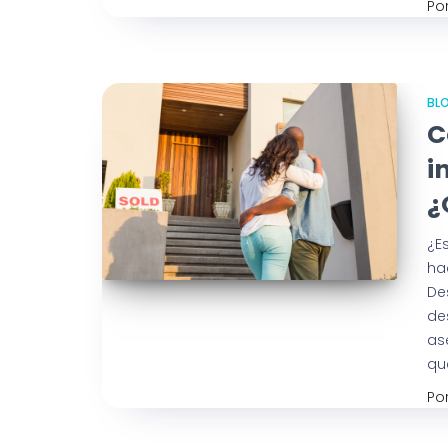
Po
BL
C
i
¿
¿E
ha
De
de
as
qu
Po