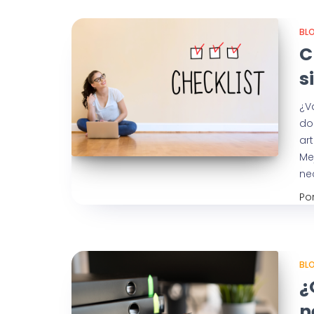
BL
C
s
¿V
do
ar
Me
ne
Po
BL
¿
n