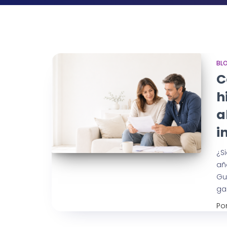
BL
C
h
a
i
¿S
añ
Gu
gan
Po