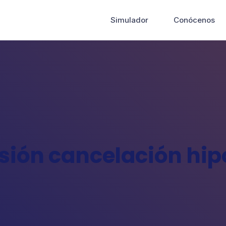
Simulador
Conócenos
sión cancelación hip