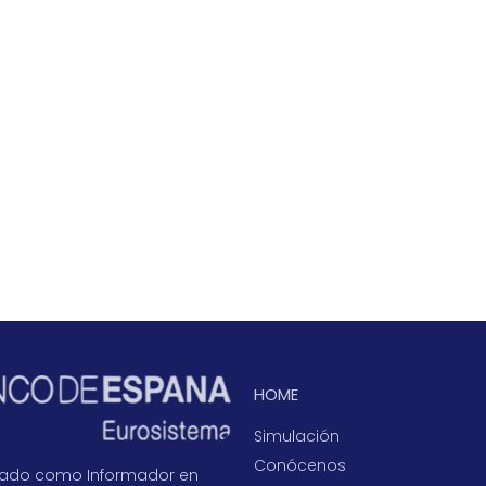
HOME
Simulación
Conócenos
icado como Informador en